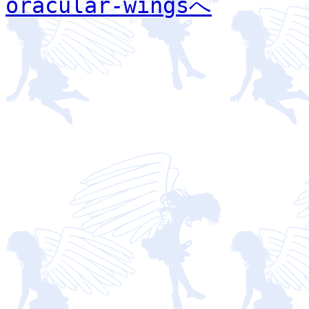
oracular-wingsへ